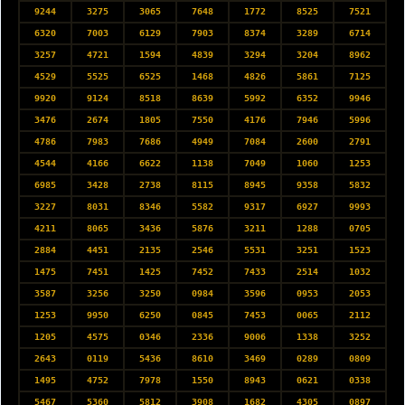
9244
3275
3065
7648
1772
8525
7521
6320
7003
6129
7903
8374
3289
6714
3257
4721
1594
4839
3294
3204
8962
4529
5525
6525
1468
4826
5861
7125
9920
9124
8518
8639
5992
6352
9946
3476
2674
1805
7550
4176
7946
5996
4786
7983
7686
4949
7084
2600
2791
4544
4166
6622
1138
7049
1060
1253
6985
3428
2738
8115
8945
9358
5832
3227
8031
8346
5582
9317
6927
9993
4211
8065
3436
5876
3211
1288
0705
2884
4451
2135
2546
5531
3251
1523
1475
7451
1425
7452
7433
2514
1032
3587
3256
3250
0984
3596
0953
2053
1253
9950
6250
0845
7453
0065
2112
1205
4575
0346
2336
9006
1338
3252
2643
0119
5436
8610
3469
0289
0809
1495
4752
7978
1550
8943
0621
0338
5467
5360
5812
3908
1682
4305
0897