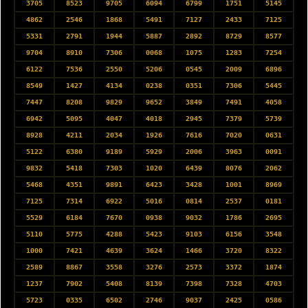
3705
8523
9705
6094
6799
1751
5145
4862
2546
1868
5491
7127
2433
7125
5331
2791
1944
5887
2892
8729
8577
9704
8910
7306
0068
1075
1283
7254
6122
7536
2550
5206
0545
2009
6896
8549
1427
4134
0238
0351
7306
5445
7447
8208
9829
9652
3849
7491
4058
6942
5095
4047
4018
2945
7379
5739
8928
4211
2034
1926
7616
7020
0631
5122
6380
9189
5929
2006
3963
0091
9832
5418
7303
1020
6439
8076
2062
5468
4351
9891
6423
3428
1001
8969
7125
7314
6922
5016
0814
2537
0181
5529
6184
7670
0938
9032
1786
2695
5110
5775
4288
5423
9103
6156
3548
1000
7421
4639
3624
1466
3720
8322
2589
8867
3558
3276
2573
3372
1874
1237
7902
5408
8139
7398
7328
4703
5723
0335
6502
2746
9037
2425
0586