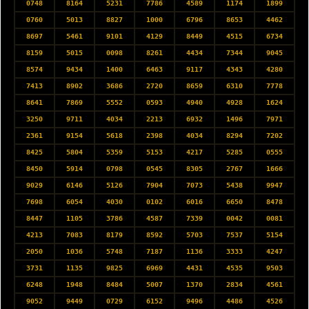
0748
8164
5231
7786
4589
1174
1899
0760
5013
8827
1000
6796
8653
4462
8697
5461
9101
4129
8449
4515
6734
8159
5015
0098
8261
4434
7344
9045
8574
9434
1400
6463
9117
4343
4280
7413
8902
3686
2720
8659
6310
7778
8641
7869
5552
0593
4940
4928
1624
3250
9711
4034
2213
6932
1496
7971
2361
9154
5618
2398
4034
8294
7202
8425
5804
5359
5153
4217
5285
0555
8450
5914
0798
0545
8305
2767
1666
9029
6146
5126
7904
7073
5438
9947
7698
6054
4030
0102
6016
6650
8478
8447
1105
3786
4587
7339
0042
0081
4213
7083
8179
8592
5703
7537
5154
2050
1036
5748
7187
1136
3333
4247
3731
1135
9825
6969
4431
4535
9503
6248
1948
8484
5007
1370
2834
4561
9052
9449
0729
6152
9496
4486
4526