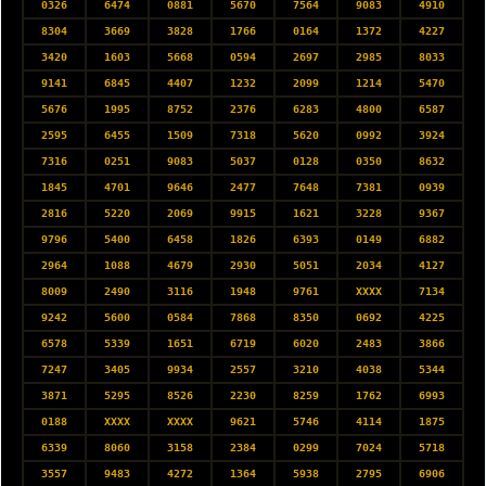
0326
6474
0881
5670
7564
9083
4910
8304
3669
3828
1766
0164
1372
4227
3420
1603
5668
0594
2697
2985
8033
9141
6845
4407
1232
2099
1214
5470
5676
1995
8752
2376
6283
4800
6587
2595
6455
1509
7318
5620
0992
3924
7316
0251
9083
5037
0128
0350
8632
1845
4701
9646
2477
7648
7381
0939
2816
5220
2069
9915
1621
3228
9367
9796
5400
6458
1826
6393
0149
6882
2964
1088
4679
2930
5051
2034
4127
8009
2490
3116
1948
9761
XXXX
7134
9242
5600
0584
7868
8350
0692
4225
6578
5339
1651
6719
6020
2483
3866
7247
3405
9934
2557
3210
4038
5344
3871
5295
8526
2230
8259
1762
6993
0188
XXXX
XXXX
9621
5746
4114
1875
6339
8060
3158
2384
0299
7024
5718
3557
9483
4272
1364
5938
2795
6906