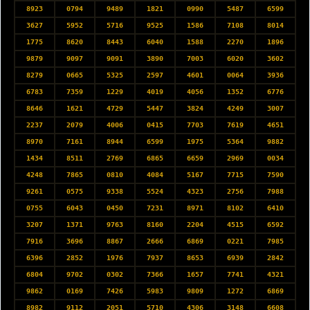
8923
0794
9489
1821
0990
5487
6599
3627
5952
5716
9525
1586
7108
8014
1775
8620
8443
6040
1588
2270
1896
9879
9097
9091
3890
7003
6020
3602
8279
0665
5325
2597
4601
0064
3936
6783
7359
1229
4019
4056
1352
6776
8646
1621
4729
5447
3824
4249
3007
2237
2079
4006
0415
7703
7619
4651
8970
7161
8944
6599
1975
5364
9882
1434
8511
2769
6865
6659
2969
0034
4248
7865
0810
4084
5167
7715
7590
9261
0575
9338
5524
4323
2756
7988
0755
6043
0450
7231
8971
8102
6410
3207
1371
9763
8160
2204
4515
6592
7916
3696
8867
2666
6869
0221
7985
6396
2852
1976
7937
8653
6939
2842
6804
9702
0302
7366
1657
7741
4321
9862
0169
7426
5983
9809
1272
6869
8982
9112
2051
5710
4306
3148
6608