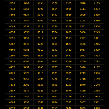
4059
4764
6955
5978
9389
8816
2145
7314
5765
8990
8054
8905
0111
5394
7505
0634
3978
1457
4910
0909
1889
1714
2384
9369
4982
9820
5108
8589
9682
8054
2218
0156
4700
0501
1534
4837
9356
6319
7374
2885
3460
6245
9695
9159
2412
5433
4903
2307
4411
6967
0649
8225
0065
1873
5536
9216
0504
6086
9112
8352
0462
1067
8899
1804
9509
5834
5760
5477
9972
4573
3214
4399
9296
3037
2390
4239
5782
4475
3457
9003
8175
0766
0098
9187
0729
5876
9815
9973
2935
7719
0980
4322
9859
6894
7726
0961
2718
3149
7636
2902
3138
9059
1193
1940
2148
2187
4370
0923
0134
5870
4369
7338
8282
7089
4189
3962
0100
0713
5025
0097
5638
2568
2964
6221
3867
0361
8377
0597
9437
3313
3840
1639
7628