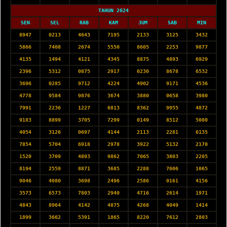
TAHUN 2024
SEN
SEL
RAB
KAM
JUM
SAB
MIN
8947
0213
4643
7195
2133
3125
3432
5866
7408
2674
5550
8605
2253
9877
4135
1494
4121
4345
8875
4893
6929
2396
5312
0875
2917
0230
8678
6532
3696
0285
9712
4224
4902
9171
4536
4778
9584
9876
3674
3880
0658
3980
7991
2236
1227
6813
8362
9955
4872
9183
8899
3705
7299
0149
8512
5080
4054
3126
0697
4144
2113
2281
6135
7854
5704
6918
2978
3922
5132
2170
1520
3709
4893
9862
7065
3803
2205
8194
2559
8871
3685
2288
7606
1065
9046
4080
3698
2496
2586
0161
4156
3573
6573
7803
2940
4716
2614
1971
4843
8964
4142
4875
4268
4049
1414
1899
3662
5391
1865
8220
7612
2803