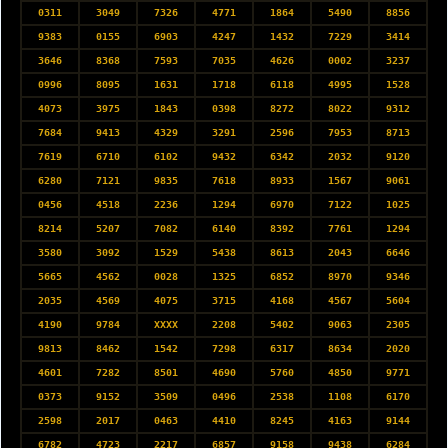
0311
3049
7326
4771
1864
5490
8856
9383
0155
6903
4247
1432
7229
3414
3646
8368
7593
7035
4626
0002
3237
0996
8095
1631
1718
6118
4995
1528
4073
3975
1843
0398
8272
8022
9312
7684
9413
4329
3291
2596
7953
8713
7619
6710
6102
9432
6342
2032
9120
6280
7121
9835
7618
8933
1567
9061
0456
4518
2236
1294
6970
7122
1025
8214
5207
7082
6140
8392
7761
1294
3580
3092
1529
5438
8613
2043
6646
5665
4562
0028
1325
6852
8970
9346
2035
4569
4075
3715
4168
4567
5604
4190
9784
XXXX
2208
5402
9063
2305
9813
8462
1542
7298
6317
8634
2020
4601
7282
8501
4690
5760
4850
9771
0373
9152
3509
0496
2538
1108
6170
2598
2017
0463
4410
8245
4163
9144
6782
4723
2217
6857
9158
9438
6284