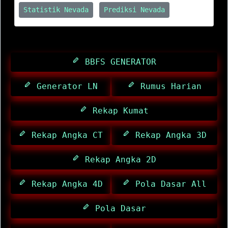
Statistik Nevada
Prediksi Nevada
BBFS GENERATOR
Generator LN
Rumus Harian
Rekap Kumat
Rekap Angka CT
Rekap Angka 3D
Rekap Angka 2D
Rekap Angka 4D
Pola Dasar All
Pola Dasar