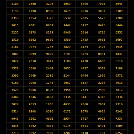
5188
2668
3206
5059
5795
7985
3645
3140
1798
8498
4673
8916
4097
2409
8353
1354
3323
5539
9085
5673
7280
9615
4301
9057
1442
5117
8425
5444
3253
9278
8171
9849
2914
8713
3552
1516
8362
9850
8550
2755
5661
5697
8161
9274
1246
4820
1124
3424
4935
3009
9099
9629
3191
3724
8451
4041
3027
7310
3619
1180
9720
6003
5116
3578
3589
2464
8053
4927
8579
7199
1392
5449
2386
2144
6444
1906
6571
6168
9098
1245
8057
5187
2284
8913
1528
3966
8107
4956
7314
2989
3812
8402
4346
4659
3334
5441
6310
2334
3022
4513
1005
4633
2060
2867
9316
6514
8108
8380
6171
8578
4025
4241
9043
2561
4902
2954
5717
9023
7337
1633
5862
4074
9175
6643
6401
4505
3718
3292
7999
4281
5110
1197
9257