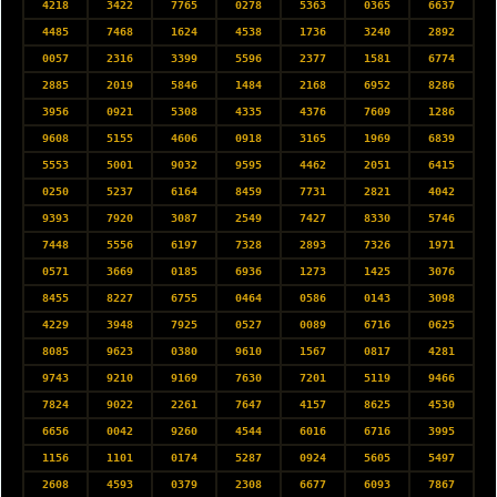
4218
3422
7765
0278
5363
0365
6637
4485
7468
1624
4538
1736
3240
2892
0057
2316
3399
5596
2377
1581
6774
2885
2019
5846
1484
2168
6952
8286
3956
0921
5308
4335
4376
7609
1286
9608
5155
4606
0918
3165
1969
6839
5553
5001
9032
9595
4462
2051
6415
0250
5237
6164
8459
7731
2821
4042
9393
7920
3087
2549
7427
8330
5746
7448
5556
6197
7328
2893
7326
1971
0571
3669
0185
6936
1273
1425
3076
8455
8227
6755
0464
0586
0143
3098
4229
3948
7925
0527
0089
6716
0625
8085
9623
0380
9610
1567
0817
4281
9743
9210
9169
7630
7201
5119
9466
7824
9022
2261
7647
4157
8625
4530
6656
0042
9260
4544
6016
6716
3995
1156
1101
0174
5287
0924
5605
5497
2608
4593
0379
2308
6677
6093
7867