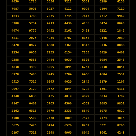
4050
1726
3356
7212
5361
6289
6130
7987
5098
6927
4112
0094
0804
7119
1643
3788
7275
7745
7617
7312
9962
5788
5754
4213
4436
4155
8474
8098
4974
9775
9452
3161
5421
0221
1842
5831
2073
4055
8787
8134
9146
2089
0420
8977
4800
3361
0513
5736
8886
2254
9050
7233
6134
7255
0929
0402
9388
0583
9444
6939
8326
6984
2543
4838
4490
8205
5094
6734
0538
8851
6978
7483
6745
3704
6406
4604
2551
6513
7515
6245
9029
2843
2179
1107
0097
2129
0672
1844
3798
1301
5311
4748
6038
3135
4819
4829
0034
3789
4147
0409
3765
4300
4552
9083
9851
2162
6513
0779
2333
8849
5075
6829
4508
5502
2478
1009
7375
7474
4813
3625
2470
6474
6576
8202
3321
8260
6197
7511
2248
4969
8043
8641
4248