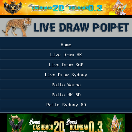
Home
Live Draw HK
Live Draw SGP
Live Draw Sydney
Paito Warna
Paito HK 6D
Paito Sydney 6D