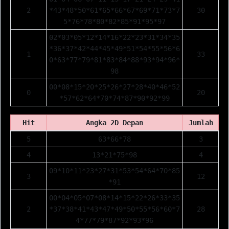
2
*43*48*50*61*65*66*67*69*71*73*7
30
5*76*78*80*82*85*91*95*97
02*03*05*12*14*16*22*23*31*34*35
*36*37*42*44*45*49*51*54*55*56*6
1
33
0*63*77*79*81*83*84*88*93*94*96*
98
00*08*15*20*25*26*27*28*40*46*52
0
20
*57*62*64*70*74*87*90*92*99
Hit
Angka 2D Depan
Jumlah
5
63*66*78
3
4
13*21*75*98
4
09*10*11*23*27*31*53*54*64*70*85
3
12
*91
00*04*05*07*08*14*15*22*26*33*35
2
*37*38*41*43*47*49*50*55*56*60*7
28
4*77*79*87*92*93*96