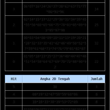
06*07*16*24*26*37*38*62*63*71*77
3
14
*86*91*96
02*14*15*17*22*29*30*31*34*39*45
2
*55*56*60*65*66*75*78*83*85*89*9
25
3*95*97*98
00*03*04*08*09*10*11*13*19*20*21
1
*28*32*33*35*41*42*46*49*50*52*5
32
7*59*61*68*73*74*76*79*81*82*87
01*05*18*23*25*27*36*40*44*47*48
0
*51*54*58*64*67*69*70*72*88*90*9
22
2
Hit
Angka 2D Tengah
Jumlah
5
30
1
4
09*19*32*47*58*59*68*86
8
3
10*18*33*38*39*53*72*89
8
01*04*06*07*11*13*17*21*24*29*41